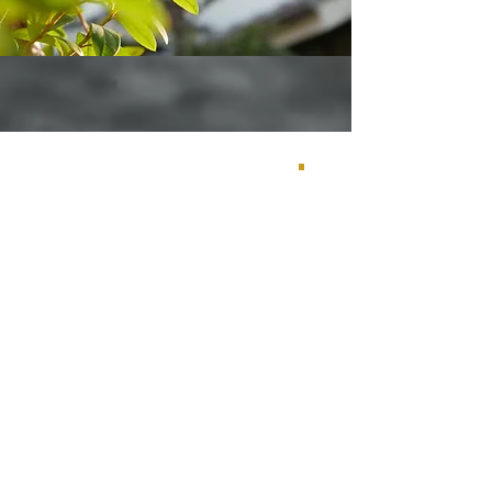
02
​ご案内いたします
​百聞は一見に
如かず。
​流山の暮らし、ガレージの魅力