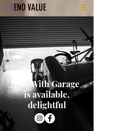
R
ENO VALUE
Life With Garage
is available,
delightful