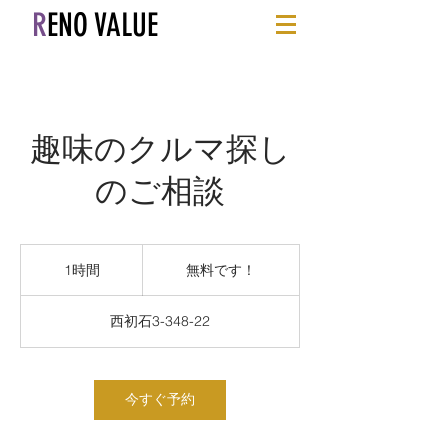
R
ENO VALUE
趣味のクルマ探し
のご相談
無
料
1時間
1
無料です！
で
時
す！
西初石3-348-22
今すぐ予約