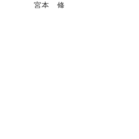
宮本 修
Miyamoto, Osamu
1978年生まれ 茨城県出身 ３児の父
慶應義塾大学経済学部 2002年卒業
旧UFJ銀行（現三菱UFJ銀行）、
株式会社ブリヂストンに勤務後に独立。
おおたかの森カーフェスティバルを主催。