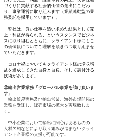
づくりに貢献する社会的価値の創出にこだわ
り、事業運営に取り組みます（業績連動型の業
務委託を採用しています）。
弊社は、良い仕事を追い求めた結果として売
上・利益が得られる、というスタンスでビジネ
スに取り組むとともに、クライアント様にもこ
の価値観についてご理解を頂きつつ取り組ませ
ていただきます。
​コロナ禍においてもクライアント様の増収増
益を達成してきた自身と自負、そして裏付ける
技術があります。
②輸出営業業務「グローバル事業を請け負いま
す」
輸出貿易実務及び輸出営業、海外市場開拓の
業務を受託し、販売市場の拡大を実現致しま
す。
中小企業において輸出に関心はあるものの、
人材欠如などにより取り組みが進まないクライ
アント企業様の支援が可能です。