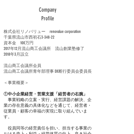
Company
Profile
株式会社リノバリュー renovalue corporation
千葉県流山市西初石3-348-22
資本金 100万円
2017年12月流山商工会議所 流山創業塾修了
2018年3月設立
流山商工会議所会員
流山商工会議所青年部理事 DX断行委員会委員長
＜事業概要＞
①
中小企業経営・営業支援「経営者の右腕」
事業戦略の立案・実行、経営課題の解決、企
業の存在意義の具体化などを通じて、経営者・
従業員・顧客の幸福の実現に取り組んでいま
す。
役員同等の経営責任を担い、担当する事業の
おける売上・利益・経営体質の向上、良き社会