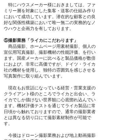
特にハウスメーカー様におきましては、ファ
ミリー層を対象にした集客・送客の仕組み作り
において成功しています。潜在的な顧客との良
好な関係性構築において唯一無二の実務的なノ
ウハウと企画力を有しております。
⑤撮影業務「ライカにこだわります」
商品撮影、ホームページ用素材撮影、個人の
宣伝用写真撮影、撮影機材の性能評価、を行い
ます。国産メーカーに比べると製品価格が数倍
におよび、非常に高価ですが、ドイツ・ライカ
社の機材を使用し、独特の雰囲気を感じさせる
写真製作に取り組んでいます。
現在もお世話になっている経営・営業支援の
クライアント様のところでライカと出会い、ラ
イカでしか描けない世界観に心底惚れ込んでい
ます。機材評価テストを通じてライカ製品に常
日頃から触れておりますので、通常の撮影業者
とは異なる切り口にて撮影素材制作が可能で
す。
今後はドローン撮影業務および地上動画撮影