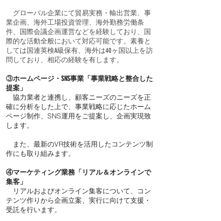
グローバル企業にて貿易実務・輸出営業、事
業企画、海外工場投資管理、海外勤務労働条
件、国際会議企画運営などを経験しており、国
際的な活動全般において対応可能です。素養と
しては国連英検A級保有、海外は40ヶ国以上を訪
問しており、相応の経験を有します。
③
ホームページ・SNS事業「事業戦略と整合した
提案」
協力業者と連携し、顧客ニーズのニーズを正
確に分析をした上で、事業戦略に応じたホーム
ページ制作、SNS運用をご提案し、企画実現致
します。
また、最新のVR技術を活用したコンテンツ制
作にも取り組みます。
④マーケティング業務「リアル＆オンラインで
集客」
リアルおよびオンライン集客について、コン
テンツ作りから企画立案、実行に向けて支援・
受託を行います。